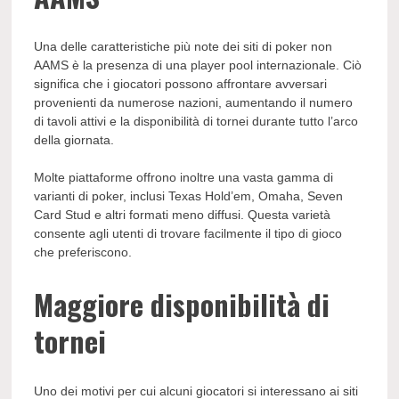
Una delle caratteristiche più note dei siti di poker non
AAMS è la presenza di una player pool internazionale. Ciò
significa che i giocatori possono affrontare avversari
provenienti da numerose nazioni, aumentando il numero
di tavoli attivi e la disponibilità di tornei durante tutto l’arco
della giornata.
Molte piattaforme offrono inoltre una vasta gamma di
varianti di poker, inclusi Texas Hold’em, Omaha, Seven
Card Stud e altri formati meno diffusi. Questa varietà
consente agli utenti di trovare facilmente il tipo di gioco
che preferiscono.
Maggiore disponibilità di
tornei
Uno dei motivi per cui alcuni giocatori si interessano ai siti