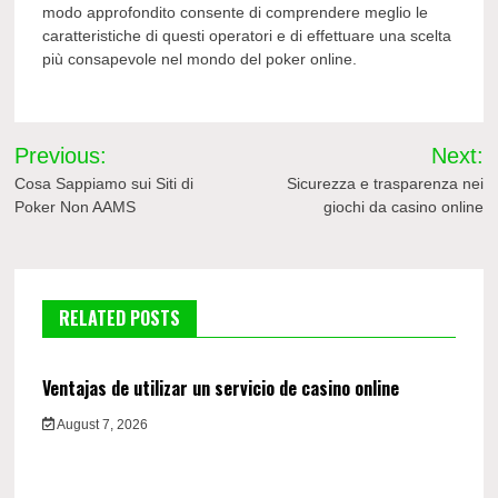
modo approfondito consente di comprendere meglio le
caratteristiche di questi operatori e di effettuare una scelta
più consapevole nel mondo del poker online.
Post
Previous:
Next:
navigation
Cosa Sappiamo sui Siti di
Sicurezza e trasparenza nei
Poker Non AAMS
giochi da casino online
RELATED POSTS
Ventajas de utilizar un servicio de casino online
August 7, 2026