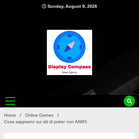
Skip
Sunday, August 9, 2026
to
content
Displ
Home
Online Games
Cosa sappiamo sui siti di poker non AAMS