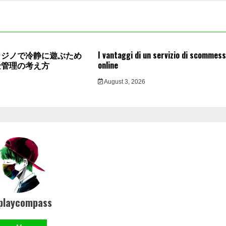
カジノで冷静に遊ぶため
I vantaggi di un servizio di scommes
金管理の考え方
online
6
August 3, 2026
playcompass