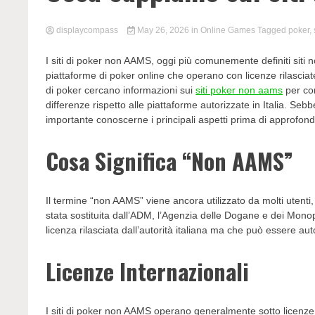
displaycompass
May 26, 2026
in
Online Games
Tagged
poker
,
I siti di poker non AAMS, oggi più comunemente definiti siti 
piattaforme di poker online che operano con licenze rilasciate 
di poker cercano informazioni sui
siti poker non aams
per com
differenze rispetto alle piattaforme autorizzate in Italia. Sebb
importante conoscerne i principali aspetti prima di approfond
Cosa Significa “Non AAMS”
Il termine “non AAMS” viene ancora utilizzato da molti uten
stata sostituita dall’ADM, l’Agenzia delle Dogane e dei Mon
licenza rilasciata dall’autorità italiana ma che può essere auto
Licenze Internazionali
I siti di poker non AAMS operano generalmente sotto licenze ri