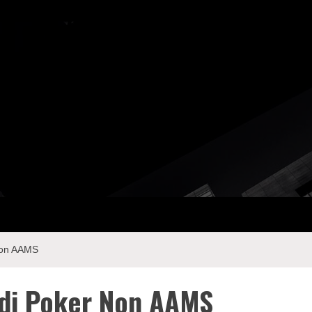
ay Com
 Non AAMS
 di Poker Non AAMS