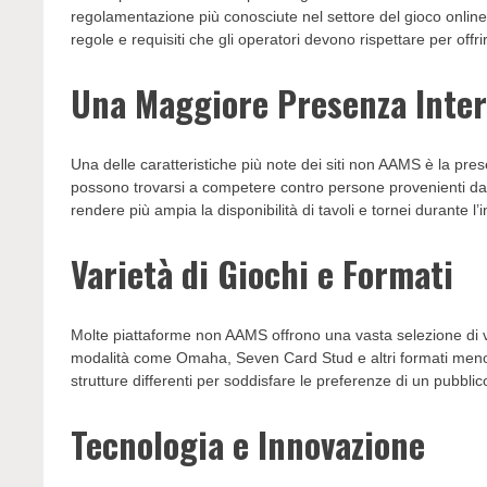
regolamentazione più conosciute nel settore del gioco online
regole e requisiti che gli operatori devono rispettare per offrire
Una Maggiore Presenza Inter
Una delle caratteristiche più note dei siti non AAMS è la pres
possono trovarsi a competere contro persone provenienti da
rendere più ampia la disponibilità di tavoli e tornei durante l’
Varietà di Giochi e Formati
Molte piattaforme non AAMS offrono una vasta selezione di va
modalità come Omaha, Seven Card Stud e altri formati meno di
strutture differenti per soddisfare le preferenze di un pubblic
Tecnologia e Innovazione