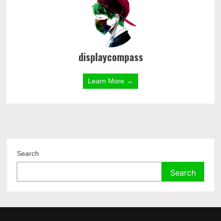
displaycompass
Learn More →
Search
Search