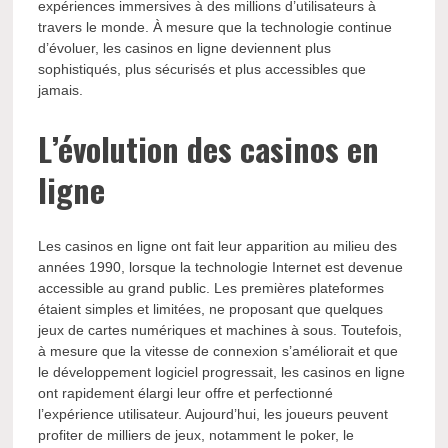
expériences immersives à des millions d’utilisateurs à
travers le monde. À mesure que la technologie continue
d’évoluer, les casinos en ligne deviennent plus
sophistiqués, plus sécurisés et plus accessibles que
jamais.
L’évolution des casinos en
ligne
Les casinos en ligne ont fait leur apparition au milieu des
années 1990, lorsque la technologie Internet est devenue
accessible au grand public. Les premières plateformes
étaient simples et limitées, ne proposant que quelques
jeux de cartes numériques et machines à sous. Toutefois,
à mesure que la vitesse de connexion s’améliorait et que
le développement logiciel progressait, les casinos en ligne
ont rapidement élargi leur offre et perfectionné
l’expérience utilisateur. Aujourd’hui, les joueurs peuvent
profiter de milliers de jeux, notamment le poker, le