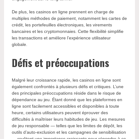
De plus, les casinos en ligne prennent en charge de
multiples méthodes de paiement, notamment les cartes de
crédit, les portefeuilles électroniques, les virements
bancaires et les cryptomonnaies. Cette flexibilité simplifie
les transactions et améliore l’expérience utilisateur
globale.
Défis et préoccupations
Malgré leur croissance rapide, les casinos en ligne sont
également confrontés à plusieurs défis et critiques. L’une
des principales préoccupations réside dans le risque de
dépendance au jeu. Étant donné que les plateformes en
ligne sont facilement accessibles et disponibles à toute
heure, certains utilisateurs peuvent éprouver des
difficultés à maîtriser leurs habitudes de jeu. Les mesures
de jeu responsable — telles que les limites de dépôt, les
outils d’auto-exclusion et les campagnes de sensibilisation
— revêtent une importance croissante pour répondre à ce