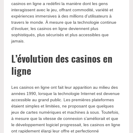
casinos en ligne a redéfini la manière dont les gens
interagissent avec le jeu, offrant commodité, variété et
expériences immersives à des millions d’utilisateurs à
travers le monde. À mesure que la technologie continue
d’évoluer, les casinos en ligne deviennent plus
sophistiqués, plus sécurisés et plus accessibles que
jamais.
L’évolution des casinos en
ligne
Les casinos en ligne ont fait leur apparition au milieu des
années 1990, lorsque la technologie Internet est devenue
accessible au grand public. Les premières plateformes
étaient simples et limitées, ne proposant que quelques
jeux de cartes numériques et machines à sous. Toutefois,
à mesure que la vitesse de connexion s’améliorait et que
le développement logiciel progressait, les casinos en ligne
ont rapidement élargi leur offre et perfectionné