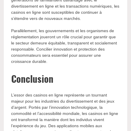
générations se familiarisent davantage avec le
divertissement en ligne et les transactions numériques, les
casinos en ligne sont susceptibles de continuer à
s’étendre vers de nouveaux marchés.
Parallèlement, les gouvernements et les organismes de
réglementation joueront un rôle crucial pour garantir que
le secteur demeure équitable, transparent et socialement
responsable. Concilier innovation et protection des
consommateurs sera essentiel pour assurer une
croissance durable.
Conclusion
L’essor des casinos en ligne représente un tournant
majeur pour les industries du divertissement et des jeux
d’argent. Portés par l’innovation technologique, la
commodité et l’accessibilité mondiale, les casinos en ligne
ont transformé la manière dont les individus vivent
l’expérience du jeu. Des applications mobiles aux