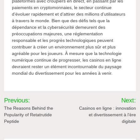
plateformes avec croupiers en direct, en passant par les
paiements en cryptomonnaies, le secteur continue
d’évoluer rapidement et d’attirer des millions d’utilisateurs
à travers le monde. Bien que des défis tels que la
dépendance et la cybersécurité demeurent des
préoccupations majeures, une réglementation
responsable et les progrès technologiques peuvent
contribuer à créer un environnement plus sûr et plus
agréable pour les joueurs. À mesure que la technologie
numérique continue de progresser, les casinos en ligne
devraient rester un élément incontournable du paysage
mondial du divertissement pour les années à venir.
Post
Previous:
Next:
navigation
The Reasons Behind the
Casinos en ligne : innovation
Popularity of Retatrutide
et divertissement à l’ère
Peptide
digitale