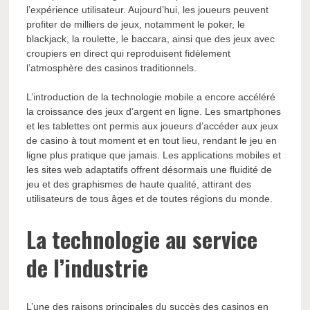
l’expérience utilisateur. Aujourd’hui, les joueurs peuvent
profiter de milliers de jeux, notamment le poker, le
blackjack, la roulette, le baccara, ainsi que des jeux avec
croupiers en direct qui reproduisent fidèlement
l’atmosphère des casinos traditionnels.
L’introduction de la technologie mobile a encore accéléré
la croissance des jeux d’argent en ligne. Les smartphones
et les tablettes ont permis aux joueurs d’accéder aux jeux
de casino à tout moment et en tout lieu, rendant le jeu en
ligne plus pratique que jamais. Les applications mobiles et
les sites web adaptatifs offrent désormais une fluidité de
jeu et des graphismes de haute qualité, attirant des
utilisateurs de tous âges et de toutes régions du monde.
La technologie au service
de l’industrie
L’une des raisons principales du succès des casinos en