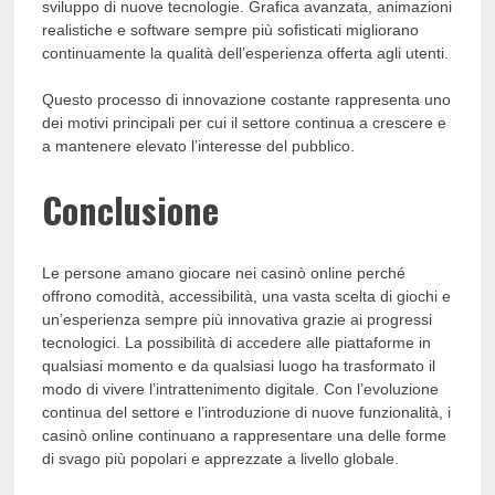
sviluppo di nuove tecnologie. Grafica avanzata, animazioni
realistiche e software sempre più sofisticati migliorano
continuamente la qualità dell’esperienza offerta agli utenti.
Questo processo di innovazione costante rappresenta uno
dei motivi principali per cui il settore continua a crescere e
a mantenere elevato l’interesse del pubblico.
Conclusione
Le persone amano giocare nei casinò online perché
offrono comodità, accessibilità, una vasta scelta di giochi e
un’esperienza sempre più innovativa grazie ai progressi
tecnologici. La possibilità di accedere alle piattaforme in
qualsiasi momento e da qualsiasi luogo ha trasformato il
modo di vivere l’intrattenimento digitale. Con l’evoluzione
continua del settore e l’introduzione di nuove funzionalità, i
casinò online continuano a rappresentare una delle forme
di svago più popolari e apprezzate a livello globale.