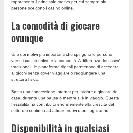
rappresenta il principale motivo per cui sempre più
persone scelgono i casinò online.
La comodità di giocare
ovunque
Uno dei motivi più importanti che spingono le persone
verso i casinò online è la comodità. A differenza dei casinò
tradizionali, le piattaforme digitali permettono di accedere
ai giochi senza dover viaggiare o raggiungere una
struttura fisica.
Basta una connessione Internet per iniziare a giocare da
casa, durante una pausa o mentre si è in viaggio. Questa
flessibilità ha contribuito enormemente alla crescita del
settore e continua ad attirare nuovi utenti ogni anno.
Disponibilità in qualsiasi