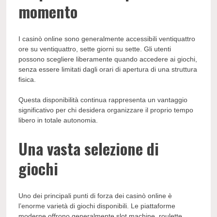
momento
I casinò online sono generalmente accessibili ventiquattro
ore su ventiquattro, sette giorni su sette. Gli utenti
possono scegliere liberamente quando accedere ai giochi,
senza essere limitati dagli orari di apertura di una struttura
fisica.
Questa disponibilità continua rappresenta un vantaggio
significativo per chi desidera organizzare il proprio tempo
libero in totale autonomia.
Una vasta selezione di
giochi
Uno dei principali punti di forza dei casinò online è
l’enorme varietà di giochi disponibili. Le piattaforme
moderne offrono generalmente slot machine, roulette,