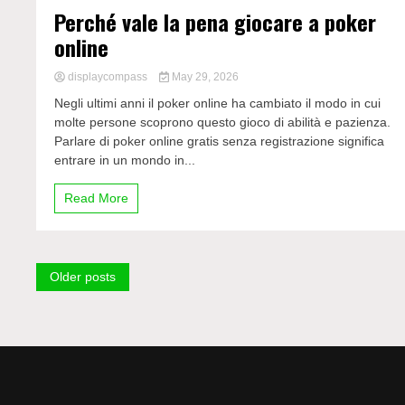
Perché vale la pena giocare a poker
online
displaycompass
May 29, 2026
Negli ultimi anni il poker online ha cambiato il modo in cui
molte persone scoprono questo gioco di abilità e pazienza.
Parlare di poker online gratis senza registrazione significa
entrare in un mondo in...
Read More
Posts
Older posts
navigation