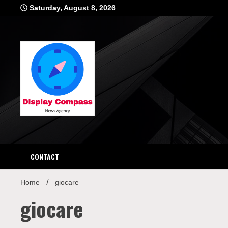
Skip
Saturday, August 8, 2026
to
content
Displ
CONTACT
Home
giocare
giocare