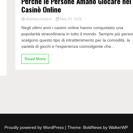
Perché le Persone Amano Giocare nei
Casinò Online
displaycompass
May 20, 2026
Negli ultimi anni i casinò online hanno conquistato una
popolarità straordinaria in tutto il mondo. Sempre più pers
scelgono questo tipo di intrattenimento per la comodità, la
varietà di giochi e l’esperienza coinvolgente che...
Read More
Proudly powered by WordPress
|
Theme: BoldNews by
WalkerWP
.