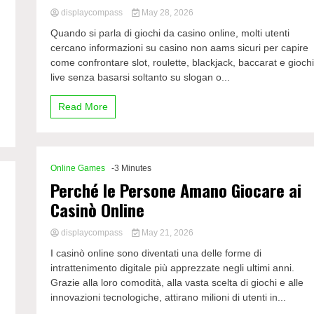
displaycompass
May 28, 2026
Quando si parla di giochi da casino online, molti utenti
cercano informazioni su casino non aams sicuri per capire
come confrontare slot, roulette, blackjack, baccarat e gioch
live senza basarsi soltanto su slogan o...
Read More
Online Games
-3 Minutes
Perché le Persone Amano Giocare ai
Casinò Online
displaycompass
May 21, 2026
I casinò online sono diventati una delle forme di
intrattenimento digitale più apprezzate negli ultimi anni.
Grazie alla loro comodità, alla vasta scelta di giochi e alle
innovazioni tecnologiche, attirano milioni di utenti in...