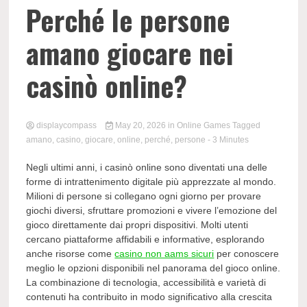
Comp
Perché le persone
amano giocare nei
casinò online?
displaycompass
May 20, 2026
in
Online Games
Tagged
amano
,
casino
,
giocare
,
online
,
perché
,
persone
- 3 Minutes
Negli ultimi anni, i casinò online sono diventati una delle
forme di intrattenimento digitale più apprezzate al mondo.
Milioni di persone si collegano ogni giorno per provare
giochi diversi, sfruttare promozioni e vivere l’emozione del
gioco direttamente dai propri dispositivi. Molti utenti
cercano piattaforme affidabili e informative, esplorando
anche risorse come
casino non aams sicuri
per conoscere
meglio le opzioni disponibili nel panorama del gioco online.
La combinazione di tecnologia, accessibilità e varietà di
contenuti ha contribuito in modo significativo alla crescita