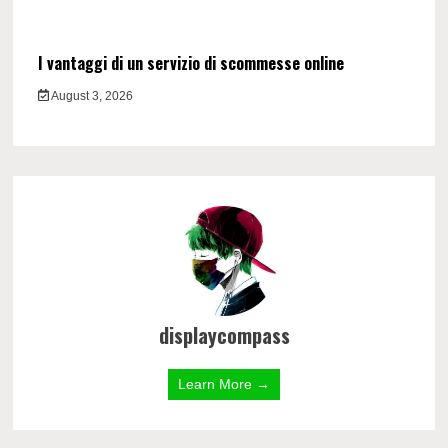
I vantaggi di un servizio di scommesse online
August 3, 2026
displaycompass
Learn More →