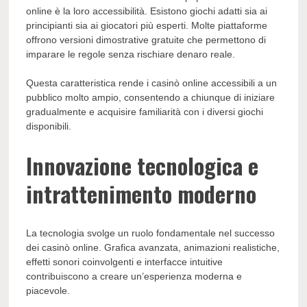
online è la loro accessibilità. Esistono giochi adatti sia ai
principianti sia ai giocatori più esperti. Molte piattaforme
offrono versioni dimostrative gratuite che permettono di
imparare le regole senza rischiare denaro reale.
Questa caratteristica rende i casinò online accessibili a un
pubblico molto ampio, consentendo a chiunque di iniziare
gradualmente e acquisire familiarità con i diversi giochi
disponibili.
Innovazione tecnologica e
intrattenimento moderno
La tecnologia svolge un ruolo fondamentale nel successo
dei casinò online. Grafica avanzata, animazioni realistiche,
effetti sonori coinvolgenti e interfacce intuitive
contribuiscono a creare un’esperienza moderna e
piacevole.