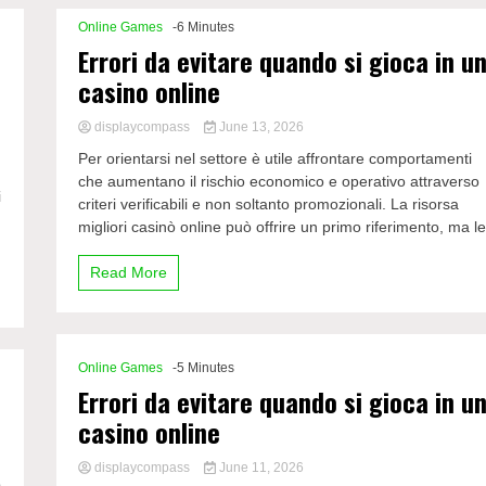
Online Games
-6 Minutes
Errori da evitare quando si gioca in u
casino online
displaycompass
June 13, 2026
Per orientarsi nel settore è utile affrontare comportamenti
che aumentano il rischio economico e operativo attraverso
i
criteri verificabili e non soltanto promozionali. La risorsa
migliori casinò online può offrire un primo riferimento, ma le
Read More
Online Games
-5 Minutes
Errori da evitare quando si gioca in u
casino online
displaycompass
June 11, 2026
ò