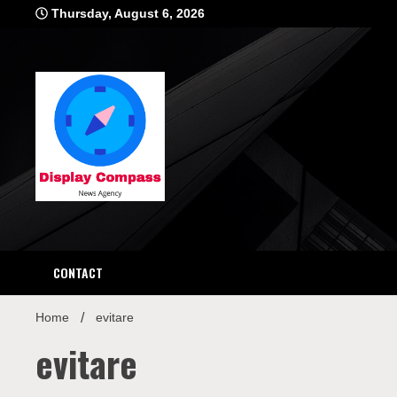
Skip
Thursday, August 6, 2026
to
content
Displ
CONTACT
Home
evitare
evitare