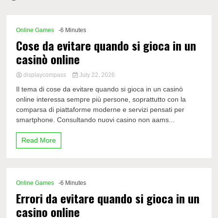
Comp
Online Games
-6 Minutes
Cose da evitare quando si gioca in un
casinò online
displaycompass
July 22, 2026
Il tema di cose da evitare quando si gioca in un casinò
online interessa sempre più persone, soprattutto con la
comparsa di piattaforme moderne e servizi pensati per
smartphone. Consultando nuovi casino non aams...
Read More
Online Games
-6 Minutes
Errori da evitare quando si gioca in un
casino online