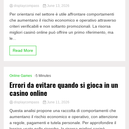
displaycompass
June 13, 2026
Per orientarsi nel settore è utile affrontare comportamenti
che aumentano il rischio economico e operativo attraverso
criteri verificabili e non soltanto promozionali. La risorsa
migliori casinò online può offrire un primo riferimento, ma
le...
Read More
Online Games
-5 Minutes
Errori da evitare quando si gioca in un
casino online
displaycompass
June 11, 2026
Questa analisi propone una raccolta di comportamenti che
aumentano il rischio economico e operativo, con attenzione
a regole, pagamenti e tutela personale. Per approfondire il
lessico usato nelle ricerche, la risorsa migliori casinò