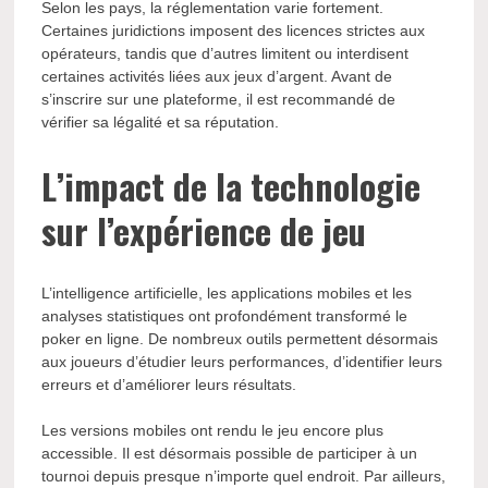
Selon les pays, la réglementation varie fortement.
Certaines juridictions imposent des licences strictes aux
opérateurs, tandis que d’autres limitent ou interdisent
certaines activités liées aux jeux d’argent. Avant de
s’inscrire sur une plateforme, il est recommandé de
vérifier sa légalité et sa réputation.
L’impact de la technologie
sur l’expérience de jeu
L’intelligence artificielle, les applications mobiles et les
analyses statistiques ont profondément transformé le
poker en ligne. De nombreux outils permettent désormais
aux joueurs d’étudier leurs performances, d’identifier leurs
erreurs et d’améliorer leurs résultats.
Les versions mobiles ont rendu le jeu encore plus
accessible. Il est désormais possible de participer à un
tournoi depuis presque n’importe quel endroit. Par ailleurs,