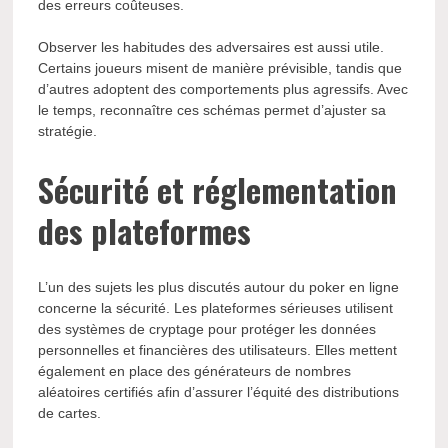
des erreurs coûteuses.
Observer les habitudes des adversaires est aussi utile.
Certains joueurs misent de manière prévisible, tandis que
d’autres adoptent des comportements plus agressifs. Avec
le temps, reconnaître ces schémas permet d’ajuster sa
stratégie.
Sécurité et réglementation
des plateformes
L’un des sujets les plus discutés autour du poker en ligne
concerne la sécurité. Les plateformes sérieuses utilisent
des systèmes de cryptage pour protéger les données
personnelles et financières des utilisateurs. Elles mettent
également en place des générateurs de nombres
aléatoires certifiés afin d’assurer l’équité des distributions
de cartes.