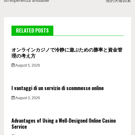
un’esperienza affidabile
值的关键因素
RELATED POSTS
オンラインカジノで冷静に遊ぶための勝率と資金管
理の考え方
August 5, 2026
I vantaggi di un servizio di scommesse online
August 3, 2026
Advantages of Using a Well-Designed Online Casino
Service