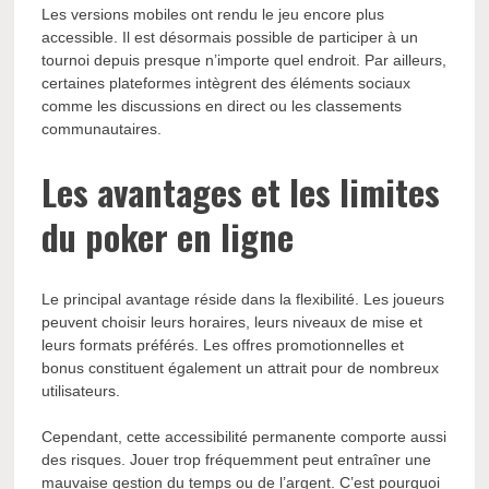
Les versions mobiles ont rendu le jeu encore plus
accessible. Il est désormais possible de participer à un
tournoi depuis presque n’importe quel endroit. Par ailleurs,
certaines plateformes intègrent des éléments sociaux
comme les discussions en direct ou les classements
communautaires.
Les avantages et les limites
du poker en ligne
Le principal avantage réside dans la flexibilité. Les joueurs
peuvent choisir leurs horaires, leurs niveaux de mise et
leurs formats préférés. Les offres promotionnelles et
bonus constituent également un attrait pour de nombreux
utilisateurs.
Cependant, cette accessibilité permanente comporte aussi
des risques. Jouer trop fréquemment peut entraîner une
mauvaise gestion du temps ou de l’argent. C’est pourquoi