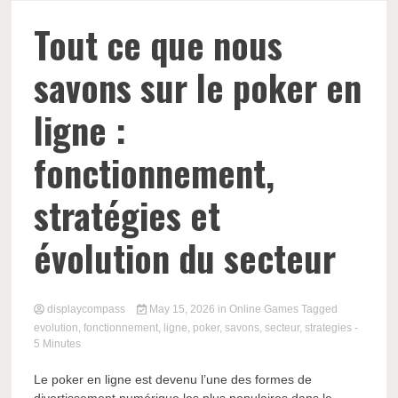
Comp
Tout ce que nous
savons sur le poker en
ligne :
fonctionnement,
stratégies et
évolution du secteur
displaycompass
May 15, 2026
in
Online Games
Tagged
evolution
,
fonctionnement
,
ligne
,
poker
,
savons
,
secteur
,
strategies
-
5 Minutes
Le poker en ligne est devenu l’une des formes de