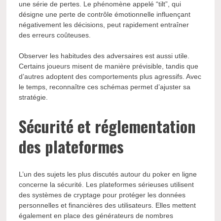
une série de pertes. Le phénomène appelé “tilt”, qui
désigne une perte de contrôle émotionnelle influençant
négativement les décisions, peut rapidement entraîner
des erreurs coûteuses.
Observer les habitudes des adversaires est aussi utile.
Certains joueurs misent de manière prévisible, tandis que
d’autres adoptent des comportements plus agressifs. Avec
le temps, reconnaître ces schémas permet d’ajuster sa
stratégie.
Sécurité et réglementation
des plateformes
L’un des sujets les plus discutés autour du poker en ligne
concerne la sécurité. Les plateformes sérieuses utilisent
des systèmes de cryptage pour protéger les données
personnelles et financières des utilisateurs. Elles mettent
également en place des générateurs de nombres